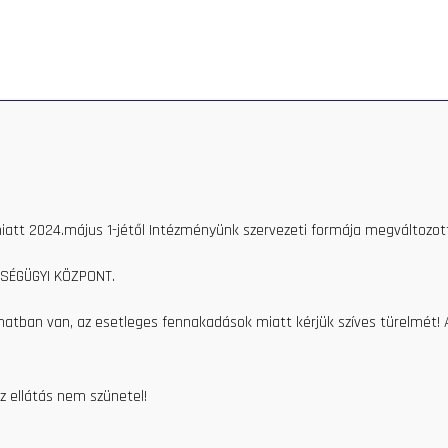
PRIVATE CARE
HEALTH CENTER
CONTACT
HEALTH
iatt 2024.május 1-jétől Intézményünk szervezeti formája megváltozott
SÉGÜGYI KÖZPONT.
amatban van, az esetleges fennakadások miatt kérjük szíves türelmét!
z ellátás nem szünetel!