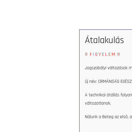
SERVICES
Átalakulás
!!! F I G Y E L E M !!!
Jogszabályi változások m
Új név: ORMÁNSÁG EGÉSZ
A technikai átállás foly
változatlanok.
Nálunk a Beteg az első, a