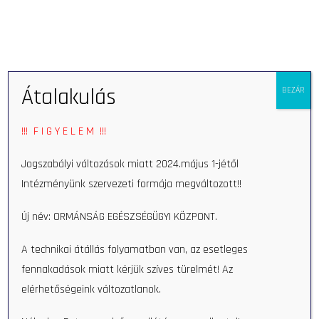
Open 
Átalakulás
BEZÁR
Home
Private blood taking
!!! F I G Y E L E M !!!
Jogszabályi változások miatt 2024.május 1-jétől
Private blood taking at your home
Intézményünk szervezeti formája megváltozott!!
Our nurses will make blood testing easy and convenient:
Új név: ORMÁNSÁG EGÉSZSÉGÜGYI KÖZPONT.
at your request we will take your blood sample at the
comfort of your home.
A technikai átállás folyamatban van, az esetleges
fennakadások miatt kérjük szíves türelmét! Az
Please, do not forget: a medical referral is reuired for
elérhetőségeink változatlanok.
the blood laboratory testing.
Search