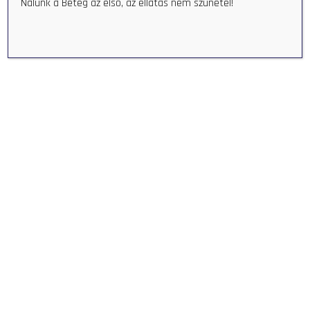
Nálunk a Beteg az első, az ellátás nem szünetel!
> DETAILS
X-Ray
> DETAILS
Ultrasound
> DETAILS