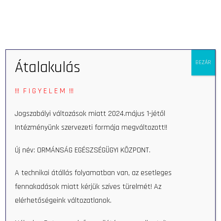
Open 
Átalakulás
BEZÁR
Home
Medical specialists
!!! F I G Y E L E M !!!
Jogszabályi változások miatt 2024.május 1-jétől
Medical specialists
Intézményünk szervezeti formája megváltozott!!
Új név: ORMÁNSÁG EGÉSZSÉGÜGYI KÖZPONT.
A technikai átállás folyamatban van, az esetleges
fennakadások miatt kérjük szíves türelmét! Az
elérhetőségeink változatlanok.
Rheumatology consultation:
Search