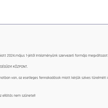
PRIVATE CARE
HEALTH CENTER
CONTACT
HEALTH
oston Ember M.D.
mber M.D.
iatt 2024.május 1-jétől Intézményünk szervezeti formája megváltozott
SÉGÜGYI KÖZPONT.
amatban van, az esetleges fennakadások miatt kérjük szíves türelmét!
z ellátás nem szünetel!