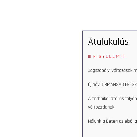
SERVICES
Átalakulás
Home
Munkatars
Ág
!!! F I G Y E L E M !!!
Ágoston E
Jogszabályi változások m
Új név: ORMÁNSÁG EGÉSZ
A technikai átállás foly
Időpontfoglalás
változatlanok.
Nálunk a Beteg az első, a