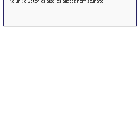
Nálunk a Beteg az első, az ellátás nem szünetel!
ORMÁNSÁG EGÉSZSÉGÜGYI
KÖZPONT - ORMANSAG
HEALTH CENTER
+36 73 580 044
info@oekp.hu
HU-7960 Sellye, Hungary Bodonyi