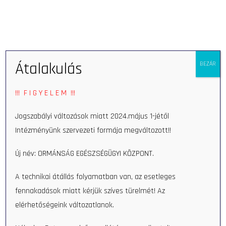
Open 
Átalakulás
BEZÁR
Home
Munkatars
Beáta Marosics
!!! F I G Y E L E M !!!
Beáta Marosics
Jogszabályi változások miatt 2024.május 1-jétől
Intézményünk szervezeti formája megváltozott!!
Új név: ORMÁNSÁG EGÉSZSÉGÜGYI KÖZPONT.
A technikai átállás folyamatban van, az esetleges
fennakadások miatt kérjük szíves türelmét! Az
elérhetőségeink változatlanok.
Search