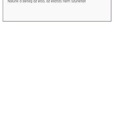
Nálunk a Beteg az első, az ellátás nem szünetel!
ORMÁNSÁG EGÉSZSÉGÜGYI
KÖZPONT - ORMANSAG
HEALTH CENTER
+36 73 580 044
info@oekp.hu
HU-7960 Sellye, Hungary Bodonyi