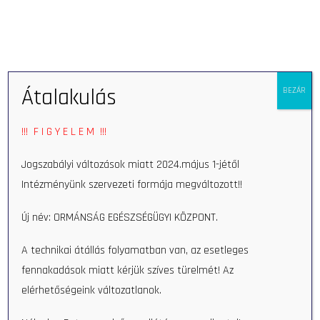
Open 
Átalakulás
BEZÁR
Home
Munkatars
Boglárka Kóka
!!! F I G Y E L E M !!!
Boglárka Kóka
Jogszabályi változások miatt 2024.május 1-jétől
Intézményünk szervezeti formája megváltozott!!
Új név: ORMÁNSÁG EGÉSZSÉGÜGYI KÖZPONT.
A technikai átállás folyamatban van, az esetleges
fennakadások miatt kérjük szíves türelmét! Az
elérhetőségeink változatlanok.
Search