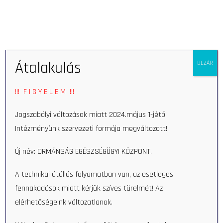
Open 
Átalakulás
BEZÁR
Home
Munkatars
Diána Bodor-Tóth
!!! F I G Y E L E M !!!
Diána Bodor-Tóth
Jogszabályi változások miatt 2024.május 1-jétől
Intézményünk szervezeti formája megváltozott!!
Új név: ORMÁNSÁG EGÉSZSÉGÜGYI KÖZPONT.
A technikai átállás folyamatban van, az esetleges
fennakadások miatt kérjük szíves türelmét! Az
elérhetőségeink változatlanok.
Search