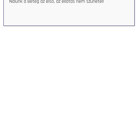
Nálunk a Beteg az első, az ellátás nem szünetel!
ORMÁNSÁG EGÉSZSÉGÜGYI
KÖZPONT - ORMANSAG
HEALTH CENTER
+36 73 580 044
info@oekp.hu
HU-7960 Sellye, Hungary Bodonyi