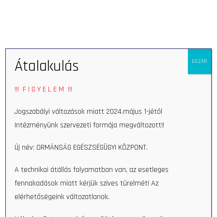
Open 
Átalakulás
BEZÁR
Home
Munkatars
István Tóth M.D.
!!! F I G Y E L E M !!!
István Tóth M.D.
Jogszabályi változások miatt 2024.május 1-jétől
Intézményünk szervezeti formája megváltozott!!
Új név: ORMÁNSÁG EGÉSZSÉGÜGYI KÖZPONT.
Időpontfoglalás
A technikai átállás folyamatban van, az esetleges
fennakadások miatt kérjük szíves türelmét! Az
elérhetőségeink változatlanok.
Search