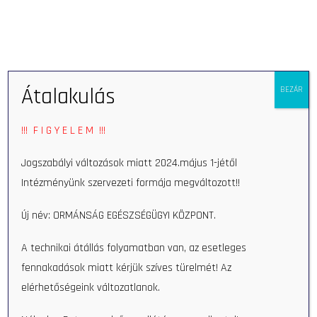
Open 
Átalakulás
BEZÁR
Home
Munkatars
Kálmánné Mészáros M.D.
!!! F I G Y E L E M !!!
Kálmánné Mészáros M.D.
Jogszabályi változások miatt 2024.május 1-jétől
Intézményünk szervezeti formája megváltozott!!
Új név: ORMÁNSÁG EGÉSZSÉGÜGYI KÖZPONT.
Időpontfoglalás
A technikai átállás folyamatban van, az esetleges
fennakadások miatt kérjük szíves türelmét! Az
elérhetőségeink változatlanok.
Search