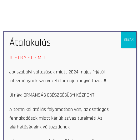
Open 
Átalakulás
BEZÁR
Home
Munkatars
Károly Kovács
!!! F I G Y E L E M !!!
Károly Kovács
Jogszabályi változások miatt 2024.május 1-jétől
Intézményünk szervezeti formája megváltozott!!
Új név: ORMÁNSÁG EGÉSZSÉGÜGYI KÖZPONT.
A technikai átállás folyamatban van, az esetleges
fennakadások miatt kérjük szíves türelmét! Az
elérhetőségeink változatlanok.
Search