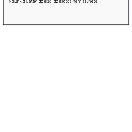
Nálunk a Beteg az első, az ellátás nem szünetel!
ORMÁNSÁG EGÉSZSÉGÜGYI
KÖZPONT - ORMANSAG
HEALTH CENTER
+36 73 580 044
info@oekp.hu
HU-7960 Sellye, Hungary Bodonyi