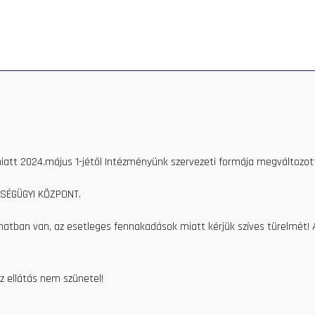
PRIVATE CARE
HEALTH CENTER
CONTACT
HEALTH
a Józsa
iatt 2024.május 1-jétől Intézményünk szervezeti formája megváltozott
SÉGÜGYI KÖZPONT.
amatban van, az esetleges fennakadások miatt kérjük szíves türelmét!
z ellátás nem szünetel!