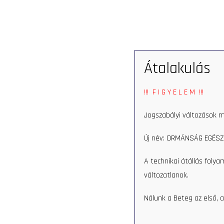
SERVICES
Átalakulás
Home
Munkatars
Rit
!!! F I G Y E L E M !!!
Rita Józsa
Jogszabályi változások m
Új név: ORMÁNSÁG EGÉSZ
A technikai átállás foly
változatlanok.
Nálunk a Beteg az első, a