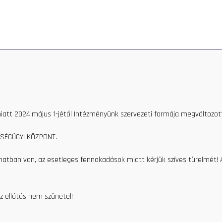
PRIVATE CARE
HEALTH CENTER
CONTACT
HEALTH
hamér Molnár M.D.
lnár M.D.
iatt 2024.május 1-jétől Intézményünk szervezeti formája megváltozott
SÉGÜGYI KÖZPONT.
amatban van, az esetleges fennakadások miatt kérjük szíves türelmét!
z ellátás nem szünetel!