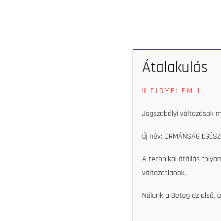
SERVICES
Átalakulás
Home
Munkatars
Ti
!!! F I G Y E L E M !!!
Tihamér Mo
Jogszabályi változások m
Új név: ORMÁNSÁG EGÉSZ
A technikai átállás foly
Időpontfoglalás
változatlanok.
Nálunk a Beteg az első, a