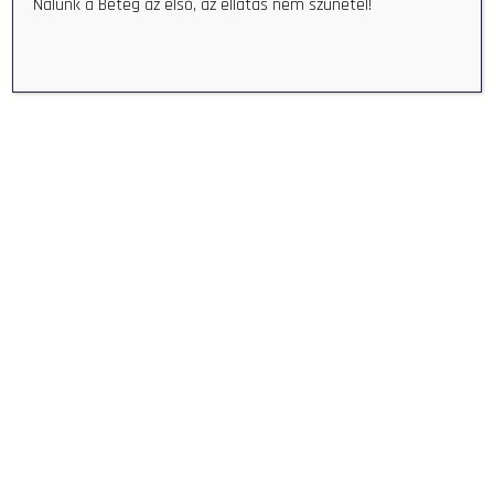
Nálunk a Beteg az első, az ellátás nem szünetel!
Home
Medical specialists
Pulmonology
Pulmonology
Consultation:
Márta Papp MD
Description:
For the consultation an appointment needs to be
scheduled. Referral is required.