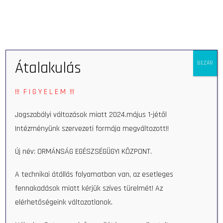
Open 
Átalakulás
BEZÁR
!!! F I G Y E L E M !!!
Jogszabályi változások miatt 2024.május 1-jétől
Intézményünk szervezeti formája megváltozott!!
Pulmonology
Új név: ORMÁNSÁG EGÉSZSÉGÜGYI KÖZPONT.
A technikai átállás folyamatban van, az esetleges
fennakadások miatt kérjük szíves türelmét! Az
elérhetőségeink változatlanok.
Search