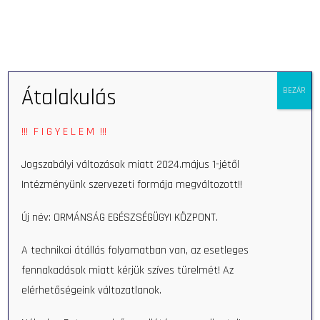
Open 
Átalakulás
BEZÁR
!!! F I G Y E L E M !!!
Jogszabályi változások miatt 2024.május 1-jétől
Intézményünk szervezeti formája megváltozott!!
Rheumatology
Új név: ORMÁNSÁG EGÉSZSÉGÜGYI KÖZPONT.
consultation:
A technikai átállás folyamatban van, az esetleges
fennakadások miatt kérjük szíves türelmét! Az
elérhetőségeink változatlanok.
Search