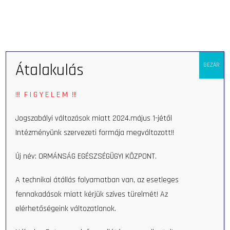
Open 
Átalakulás
BEZÁR
!!! F I G Y E L E M !!!
Jogszabályi változások miatt 2024.május 1-jétől
Intézményünk szervezeti formája megváltozott!!
Ultrasound
Új név: ORMÁNSÁG EGÉSZSÉGÜGYI KÖZPONT.
A technikai átállás folyamatban van, az esetleges
fennakadások miatt kérjük szíves türelmét! Az
elérhetőségeink változatlanok.
Search