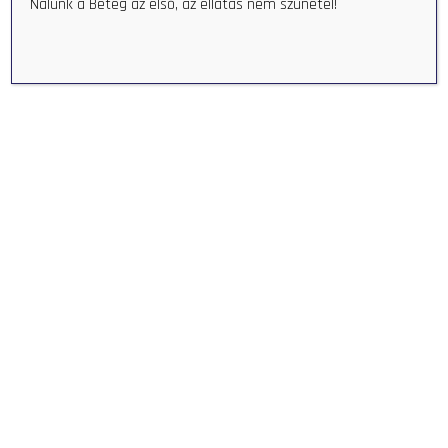
Nálunk a Beteg az első, az ellátás nem szünetel!
Home
Medical specialists
Ultrasound
Ultrasound
Consultation:
Annamária Zólyomi M.D., Medical Imaging specialist
Office hour:
Monday (even weeks) 8am – 2pm