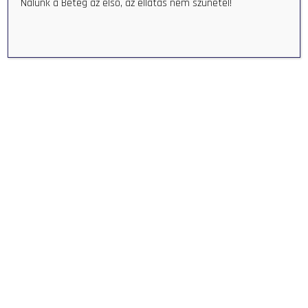
Nálunk a Beteg az első, az ellátás nem szünetel!
ORMÁNSÁG EGÉSZSÉGÜGYI
KÖZPONT - ORMANSAG
HEALTH CENTER
+36 73 580 044
info@oekp.hu
HU-7960 Sellye, Hungary Bodonyi