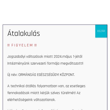
Open 
Átalakulás
BEZÁR
Home
Munkatars
Nikoletta Baráti
!!! F I G Y E L E M !!!
Nikoletta Baráti
Jogszabályi változások miatt 2024.május 1-jétől
Intézményünk szervezeti formája megváltozott!!
Új név: ORMÁNSÁG EGÉSZSÉGÜGYI KÖZPONT.
A technikai átállás folyamatban van, az esetleges
fennakadások miatt kérjük szíves türelmét! Az
elérhetőségeink változatlanok.
Search