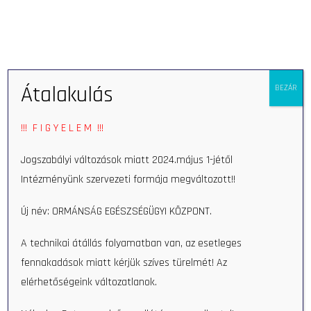
Eszkö
Átalakulás
BEZÁR
Kezdőlap
Munkatars
Majszinné Batári Nikoletta
!!! F I G Y E L E M !!!
Majszinné Batári Nikoletta
Jogszabályi változások miatt 2024.május 1-jétől
Intézményünk szervezeti formája megváltozott!!
Új név: ORMÁNSÁG EGÉSZSÉGÜGYI KÖZPONT.
A technikai átállás folyamatban van, az esetleges
fennakadások miatt kérjük szíves türelmét! Az
elérhetőségeink változatlanok.
Keresés
2017 júniusában végeztem a Pécsi Tudományegyetem