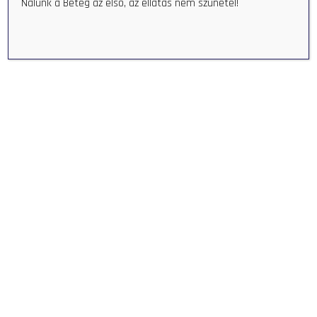
Nálunk a Beteg az első, az ellátás nem szünetel!
dr Springó Zsolt
igazgató