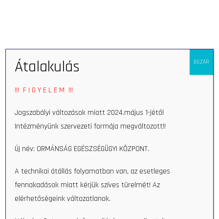
Eszkö
Átalakulás
BEZÁR
Kezdőlap
OEKP
Menedzsment
!!! F I G Y E L E M !!!
Menedzsment
Jogszabályi változások miatt 2024.május 1-jétől
Intézményünk szervezeti formája megváltozott!!
Új név: ORMÁNSÁG EGÉSZSÉGÜGYI KÖZPONT.
A technikai átállás folyamatban van, az esetleges
fennakadások miatt kérjük szíves türelmét! Az
elérhetőségeink változatlanok.
Keresés