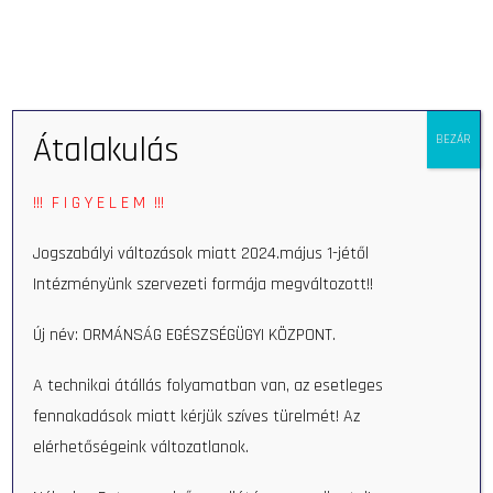
Eszkö
Átalakulás
BEZÁR
!!! F I G Y E L E M !!!
Jogszabályi változások miatt 2024.május 1-jétől
Intézményünk szervezeti formája megváltozott!!
Szakrendelések
Új név: ORMÁNSÁG EGÉSZSÉGÜGYI KÖZPONT.
A technikai átállás folyamatban van, az esetleges
fennakadások miatt kérjük szíves türelmét! Az
elérhetőségeink változatlanok.
Keresés