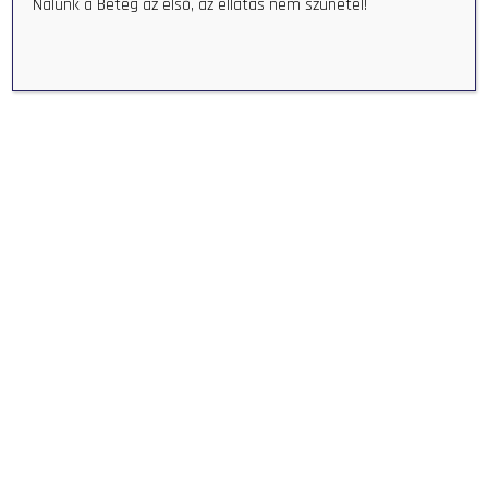
Nálunk a Beteg az első, az ellátás nem szünetel!
Bőrgyógyászati Ulcus szakrendelés
Szakrendelések
READ MORE
Gyógytorna