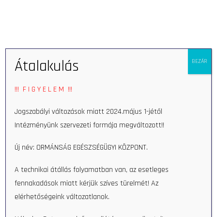
Eszkö
Átalakulás
BEZÁR
!!! F I G Y E L E M !!!
Jogszabályi változások miatt 2024.május 1-jétől
Intézményünk szervezeti formája megváltozott!!
Szakrendelések
Új név: ORMÁNSÁG EGÉSZSÉGÜGYI KÖZPONT.
A technikai átállás folyamatban van, az esetleges
fennakadások miatt kérjük szíves türelmét! Az
elérhetőségeink változatlanok.
Keresés