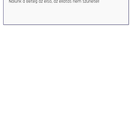
Nálunk a Beteg az első, az ellátás nem szünetel!
Reumatológiai szakrendelés
Szakrendelések
READ MORE