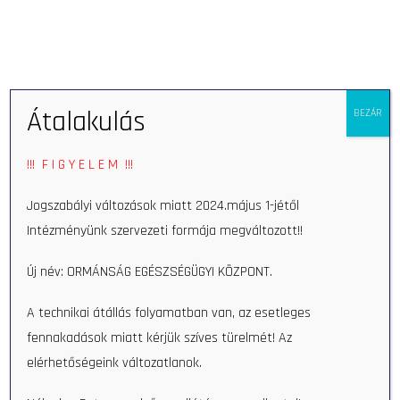
Eszkö
Átalakulás
BEZÁR
!!! F I G Y E L E M !!!
Sinka Nóra
Jogszabályi változások miatt 2024.május 1-jétől
Egészségfejlesztési Iroda
,
Dietetikus
,
Intézményünk szervezeti formája megváltozott!!
Egészségügyi Szakdolgozók
Új név: ORMÁNSÁG EGÉSZSÉGÜGYI KÖZPONT.
> RÉSZLETEK
A technikai átállás folyamatban van, az esetleges
fennakadások miatt kérjük szíves türelmét! Az
elérhetőségeink változatlanok.
Keresés