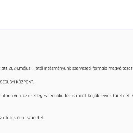
SOK
MAGÁNELLÁTÁS
OEKP
PÁLYÁZATOK
KAP
iatt 2024.május 1-jétől Intézményünk szervezeti formája megváltozott
SÉGÜGYI KÖZPONT.
amatban van, az esetleges fennakadások miatt kérjük szíves türelmét!
z ellátás nem szünetel!