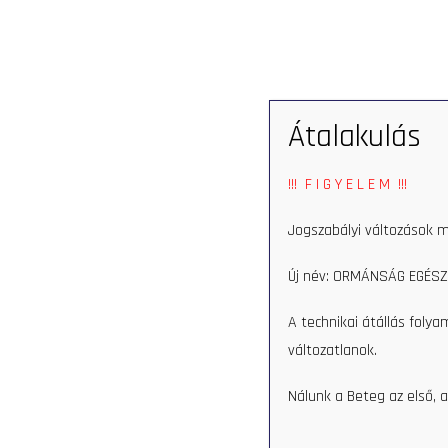
SZOLGÁLTATÁ
Átalakulás
!!! F I G Y E L E M !!!
Borissza Lászlóné
Jogszabályi változások m
Fizioterápia
,
Asszisztens
Új név: ORMÁNSÁG EGÉSZ
> RÉSZLETEK
A technikai átállás foly
változatlanok.
Nálunk a Beteg az első, a