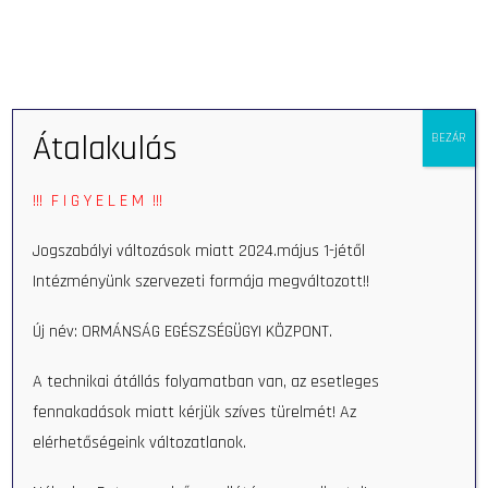
Eszkö
Átalakulás
BEZÁR
!!! F I G Y E L E M !!!
Udvari Viktor
Jogszabályi változások miatt 2024.május 1-jétől
Takarító
Intézményünk szervezeti formája megváltozott!!
Új név: ORMÁNSÁG EGÉSZSÉGÜGYI KÖZPONT.
> RÉSZLETEK
A technikai átállás folyamatban van, az esetleges
fennakadások miatt kérjük szíves türelmét! Az
elérhetőségeink változatlanok.
Dudás Rudolfné
Keresés