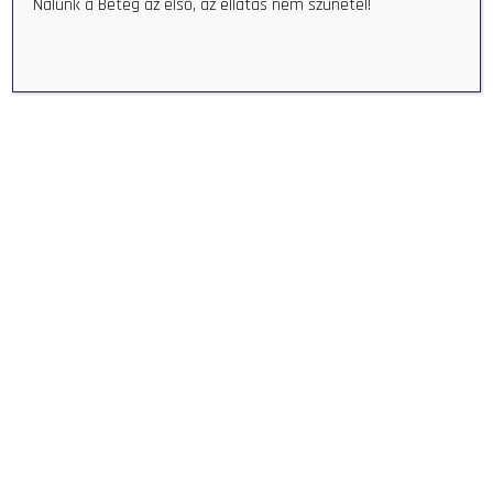
Nálunk a Beteg az első, az ellátás nem szünetel!
Takarító
> RÉSZLETEK
Berta Jenőné
Takarító
> RÉSZLETEK
Szvetnyik Mihályné